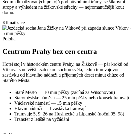
Sedm klimatizovaných pokojů pod původními trámy, se šikmými
stropy a výhledem na žižkovské střechy — nejromantičtější kout
domu.
Klimatizace
Vítkov ·
5 min pěšky
Poloha
Centrum Prahy bez cen centra
Hotel stojí v historickém centru Prahy, na Žižkově — pár kroků od
Vítkova s největší jezdeckou sochou světa, jednu tramvajovou
zastávku od hlavního nádraží a příjemných deset minut chůze od
Starého Města.
Staré Město — 10 min pěšky (začíná za Wilsonovou)
Staroměstské náměstí — 25 min pěšky nebo kousek tramvají
Václavské náměstí — 15 min pěšky
Hlavní nádraží — 1 zastávka tramvají
Tramvaje 5, 9, 26 na Husinecké a Lipanské (noční 95, 98)
Transfer z letiště na vyžádání
Jak se k nám dostanete