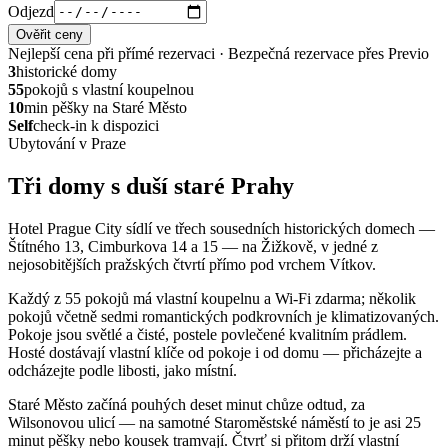
Odjezd
Ověřit ceny
Nejlepší cena při přímé rezervaci · Bezpečná rezervace přes Previo
3
historické domy
55
pokojů s vlastní koupelnou
10
min pěšky na Staré Město
Self
check-in k dispozici
Ubytování v Praze
Tři domy s duší staré Prahy
Hotel Prague City sídlí ve třech sousedních historických domech —
Štítného 13, Cimburkova 14 a 15 — na Žižkově, v jedné z
nejosobitějších pražských čtvrtí přímo pod vrchem Vítkov.
Každý z 55 pokojů má vlastní koupelnu a Wi-Fi zdarma; několik
pokojů včetně sedmi romantických podkrovních je klimatizovaných.
Pokoje jsou světlé a čisté, postele povlečené kvalitním prádlem.
Hosté dostávají vlastní klíče od pokoje i od domu — přicházejte a
odcházejte podle libosti, jako místní.
Staré Město začíná pouhých deset minut chůze odtud, za
Wilsonovou ulicí — na samotné Staroměstské náměstí to je asi 25
minut pěšky nebo kousek tramvají. Čtvrť si přitom drží vlastní