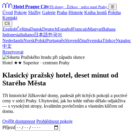
Hotel Prague City
Tři domy · Žižkov · srdce staré Prahy
☰
Úvod
Pokoje
Služby
Galerie
Praha
Historie
Kniha hostů
Poloha
Kontakt
CS
English
Čeština
Dansk
Deutsch
Español
Français
Magyar
Bahasa
Indonesia
Italiano
日本語
한국어
Nederlands
Norsk
Polski
Português
Slovenščina
Svenska
Türkçe
Українс
中文
Rezervovat
Hotel ★★ Superior · centrum Prahy
Klasický pražský hotel, deset minut od
Starého Města
Tři historické žižkovské domy, padesát pět tichých pokojů a poctivé
ceny v srdci Prahy. Ubytování, jak ho tohle město dělalo odjakživa
— s vysokými stropy, kvalitním povlečením a vlastním klíčem od
domu.
Ověřit dostupnost
Prohlédnout pokoje
Příjezd